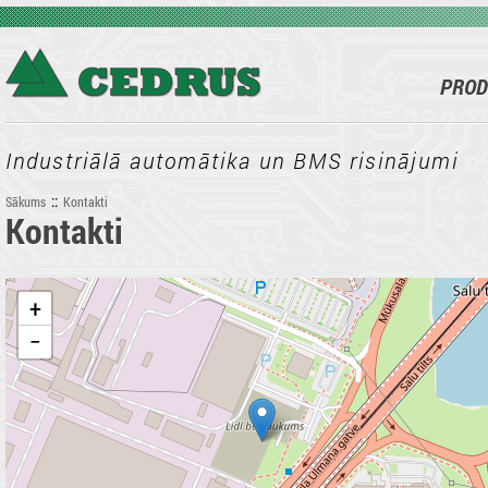
Pārlekt uz galveno saturu
PROD
Industriālā automātika un BMS risinājumi
::
Sākums
Kontakti
Kontakti
Jūs atrodaties šeit
+
−