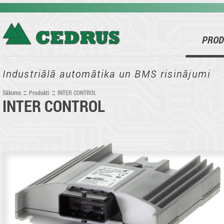
Pārlekt uz galveno saturu
PROD
Industriālā automātika un BMS risinājumi
::
::
Sākums
Produkti
INTER CONTROL
INTER CONTROL
Jūs atrodaties šeit